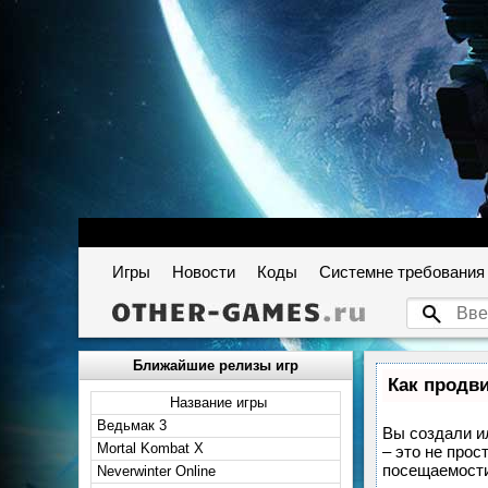
Игры
Новости
Коды
Системне требования
Ближайшие релизы игр
Как продви
Название игры
Ведьмак 3
Вы создали ил
Mortal Kombat X
– это не прос
посещаемости
Neverwinter Online