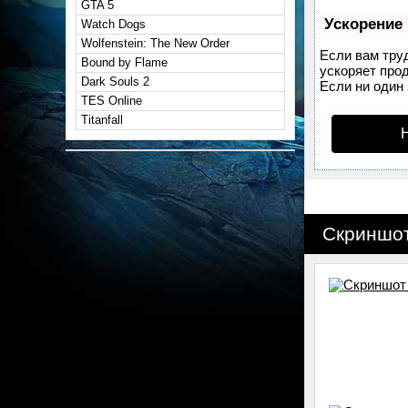
GTA 5
Ускорение
Watch Dogs
Wolfenstein: The New Order
Если вам тру
Bound by Flame
ускоряет прод
Dark Souls 2
Если ни один 
TES Online
Titanfall
Скриншот