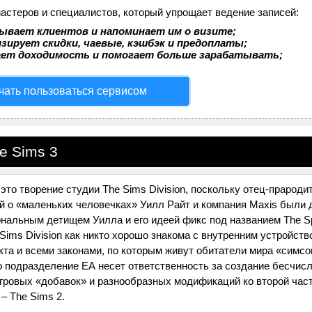
мастеров и специалистов, который упрощает ведение записей:
ывает клиентов и напоминает им о визите;
зирует скидки, чаевые, кэшбэк и предоплаты;
ает доходимость и помогает больше зарабатывать;
чать пользоваться сервисом
e Sims 3
это творение студии The Sims Division, поскольку отец-прароди
й о «маленьких человечках» Уилл Райт и компания Maxis были
нальным детищем Уилла и его идеей фикс под названием The S
Sims Division как никто хорошо знакома с внутренним устройств
кта и всеми законами, по которым живут обитатели мира «симсо
то подразделение ЕА несет ответственность за создание бесчис
гровых «добавок» и разнообразных модификаций ко второй час
– The Sims 2.