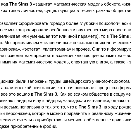
 код
The Sims 3
«зашита» математическая модель обсчета жизн
ских типов личностей, существующих в тесных рамках обществ
озволяет сформировать гораздо более глубокий психологически
анее мы контролировали особенности внутреннего мира своего 
величивая или уменьшая тот или иной параметр), то в
The Sims 
. Мы присваиваем «человечишке» несколько психологических че
араноика», «эстета», «клептомана» и прочее. Они то и формирую
не позволит вам присвоить взаимоисключающие параметры – все
внимания математическую модель, спрятанную в игру, а также - 
ционики были заложены труды швейцарского ученого-психолога 
ь аналитической психологии, которая описывает процессы фор
 все это вошло в
The Sims 3
. Как во всяком обществе в социум
никают лидеры и аутсайдеры, «звезды» и изгнанники, однако ч
и весьма непривычно так это то, что в
The Sims 3
на ходу рожда
ки персонажей, которые можно приравнять к реальному жизненн
и самостоятельно приобретают и меняют собственные привычки
 даже приобретенные фобии.