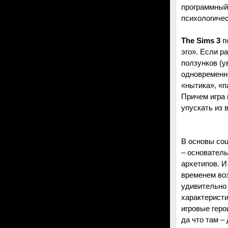
программный
психологиче
The Sims 3
п
эго». Если р
ползунков (у
одновременно
«нытика», «п
Причем игра 
упускать из 
В основы со
– основател
архетипов. И
временем воз
удивительно 
характеристи
игровые геро
да что там –