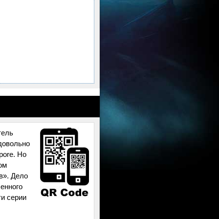
тель
 довольно
pore. Но
ом
в». Дело
ленного
ти серии