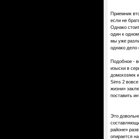
Приемник вт
если не брат
Однако стоит
один к одном
мы уже разл
однако дело 
Подобное - в
изыски в се
домохозяек и
Sims 2 вовсе
жизни» заклю
поставить ин
Это довольно
составляющи
районе» разв
опирается н