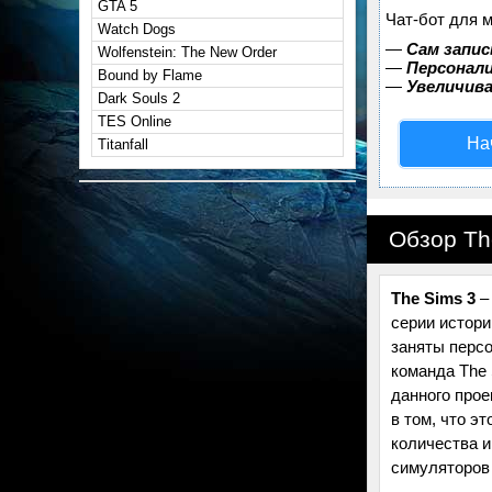
GTA 5
Чат-бот для 
Watch Dogs
—
Сам запис
Wolfenstein: The New Order
—
Персонали
Bound by Flame
—
Увеличив
Dark Souls 2
TES Online
На
Titanfall
Обзор Th
The Sims 3
– 
серии истори
заняты персо
команда The 
данного прое
в том, что э
количества и
симуляторов 