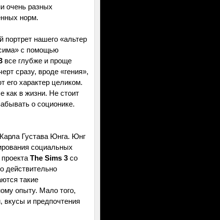
и очень разных
енных норм.
й портрет нашего «альтер
«сима» с помощью
3
все глубже и проще
рт сразу, вроде «гения»,
т его характер целиком.
 как в жизни. Не стоит
забывать о соционике.
Карла Густава Юнга. Юнг
мирования социальных
е проекта
The Sims 3
со
то действительно
ются такие
ому опыту. Мало того,
, вкусы и предпочтения