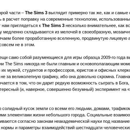
орой части –
The Sims 3
выглядит примерно так же, как и самые
ь в расчет поправку на современные технологии, использованны
 нам приглядеться к
The Sims 3
несколько внимательнее, как в
у медленно складываются из мелочей в своеобразную, мозаичну
ичаем более проработанную вселенную, продвинутую лицевую а
совсем не в этом.
ещи само собой разумеющиеся для игры образца 2009-го года в
рии The Sims никогда не были главным и основополагающим мом
 их мужей, студентов и профессоров, юристов и офисных клерко
 не за великолепную графику, ибо она довольно скромна. Главн
чается в том, что он дарит редкую возможность сыграть в Бога,
тересный (и, наверное, совершенно безумный) эксперимент на 
 солидный кусок земли со всеми его людьми, домами, трафиком
ми элементами жизни небольшого города. Социальные взаимо
иваются согласно законам неакадемической науки под название
а нормы и параметры взаимодействий шестнадцати человеческих