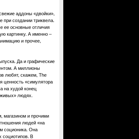
 свежие аддоны «двойки»,
е при создании триквела.
се ее основные отличия
ю картинку. А именно –
нимацию и прочее,
ыпуска. Да и графические
ентом. А миллионы
в любят, скажем, The
ая ценность «симулятора
 а на худой конец
«живых» людях.
, магазином и прочими
отношения людей «на
м соционика. Она
 социотипов. В