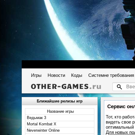
Игры
Новости
Коды
Системне требования
Ближайшие релизы игр
Сервис онл
Название игры
Тот, кто рабо
Ведьмак 3
видеть свое 
Mortal Kombat X
оптимальный 
Neverwinter Online
Для новых п