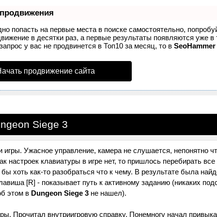
 продвижения
дно попасть на первые места в поиске самостоятельно, попроб
вижение в десятки раз, а первые результаты появляются уже в 
запрос у вас не продвинется в Топ10 за месяц, то в
SeoHammer
Начать продвижение сайта
ngeon Siege 3
 игры. Ужасное управление, камера не слушается, непонятно чт
как настроек клавиатуры в игре нет, то пришлось перебирать все
 бы хоть как-то разобраться что к чему. В результате была най
лавиша [R] - показывает путь к активному заданию (никаких под
об этом в
Dungeon Siege 3
не нашел).
гры. Прочитал внутриигровую справку. Понемногу начал привыка