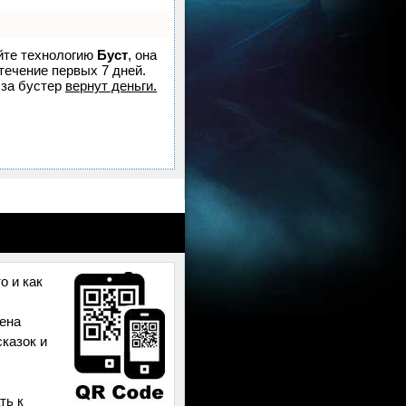
уйте технологию
Буст
, она
течение первых 7 дней.
за бустер
вернут деньги.
о и как
дена
сказок и
ть к