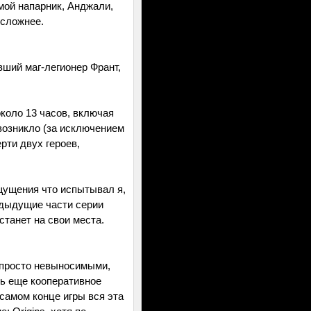
 мой напарник, Анджали,
 сложнее.
ший маг-легионер Франт,
коло 13 часов, включая
возникло (за исключением
рти двух героев,
ощущения что испытывал я,
редыдущие части серии
танет на свои места.
 просто невыносимыми,
ть еще кооперативное
 самом конце игры вся эта