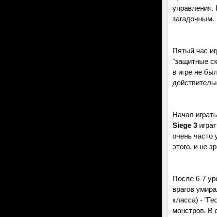
управления. 
загадочным.
Пятый час иг
"защитные ски
в игре не бы
действительн
Начал играть
Siege 3
играт
очень часто 
этого, и не зр
После 6-7 ур
врагов умира
класса) - "Г
монстров. В 