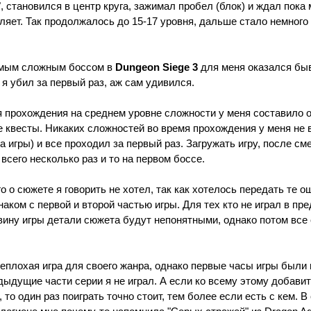
, становился в центр круга, зажимал пробел (блок) и ждал пока
ляет. Так продолжалось до 15-17 уровня, дальше стало немного
мым сложным боссом в
Dungeon Siege 3
для меня оказался быв
 я убил за первый раз, аж сам удивился.
прохождения на среднем уровне сложности у меня составило о
 квесты. Никаких сложностей во время прохождения у меня не 
а игры) и все проходил за первый раз. Загружать игру, после сме
всего несколько раз и то на первом боссе.
о о сюжете я говорить не хотел, так как хотелось передать те 
знаком с первой и второй частью игры. Для тех кто не играл в п
ину игры детали сюжета будут непонятными, однако потом все с
еплохая игра для своего жанра, однако первые часы игры были
едыдущие части серии я не играл. А если ко всему этому добави
 то один раз поиграть точно стоит, тем более если есть с кем. В