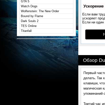
GTA 5
Ускорение
Watch Dogs
Wolfenstein: The New Order
Если вам тру
Bound by Flame
ускоряет прод
Dark Souls 2
Если ни один 
TES Online
Titanfall
Обзор Du
Первый части
делать. Так 
клавиши, что
магическая к
упоминаний 
Третий час и