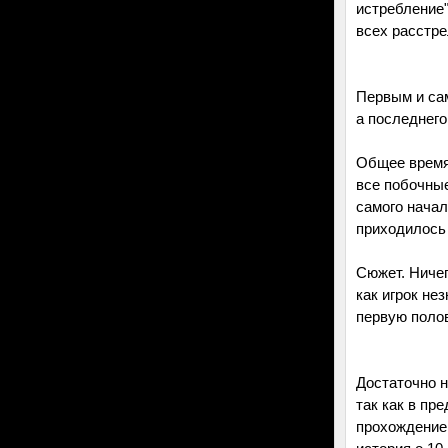
истребление"
всех расстре
Первым и са
а последнего
Общее время 
все побочные
самого начал
приходилось 
Сюжет. Ничег
как игрок не
первую полов
Достаточно н
так как в пр
прохождение,