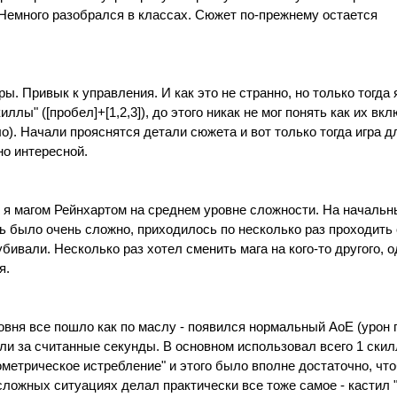
Немного разобрался в классах. Сюжет по-прежнему остается
ры. Привык к управления. И как это не странно, но только тогда
ллы" ([пробел]+[1,2,3]), до этого никак не мог понять как их вк
ло). Начали прояснятся детали сюжета и вот только тогда игра д
о интересной.
 я магом Рейнхартом на среднем уровне сложности. На началь
ь было очень сложно, приходилось по несколько раз проходить о
убивали. Несколько раз хотел сменить мага на кого-то другого, о
я.
овня все пошло как по маслу - появился нормальный AoE (урон 
ли за считанные секунды. В основном использовал всего 1 скилл
еометрическое истребление" и этого было вполне достаточно, чт
сложных ситуациях делал практически все тоже самое - кастил 