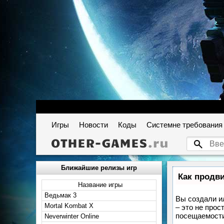
Игры
Новости
Коды
Системне требования
Ближайшие релизы игр
Как продви
Название игры
Ведьмак 3
Вы создали ил
Mortal Kombat X
– это не прос
посещаемости
Neverwinter Online