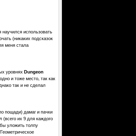
 я научился использовать
лючать (никаких подсказок
ля меня стала
ных уровнях
Dungeon
дно и тоже место, так как
днако так и не сделал
по пощади) дамаг и пачки
 (всего их 9 для каждого
обы уложить толпу
"Геометрическое