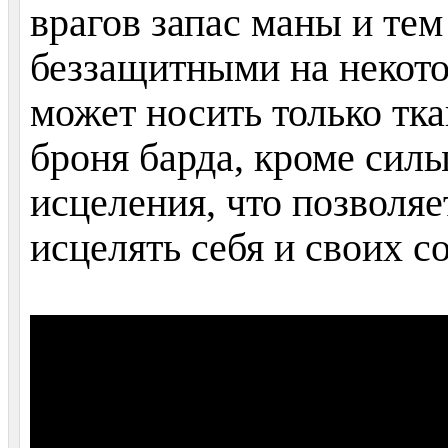
врагов запас маны и те
беззащитными на некото
может носить только тк
броня барда, кроме силы
исцеления, что позволя
исцелять себя и своих с
www.youtube.com/watch?v=qfxjjXCjkjs