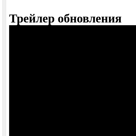
Трейлер обновления
www.youtube.com/watch?v=wXvhNKPaMFs